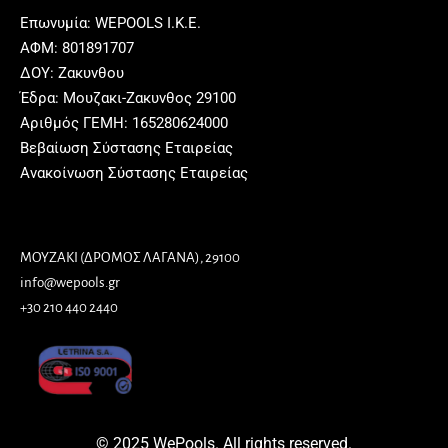
Επωνυμία: WEPOOLS Ι.Κ.Ε.
ΑΦΜ: 801891707
ΔΟΥ: Ζακυνθου
Έδρα: Μουζακι-Ζακυνθος 29100
Αριθμός ΓΕΜΗ: 165280624000
Βεβαίωση Σύστασης Εταιρείας
Ανακοίνωση Σύστασης Εταιρείας
Διεύθυνση γραφείου
ΜΟΥΖΑΚΙ (ΔΡΟΜΟΣ ΛΑΓΑΝΑ), 29100
info@wepools.gr
+30 210 440 2440
© 2025 WePools. All rights reserved.