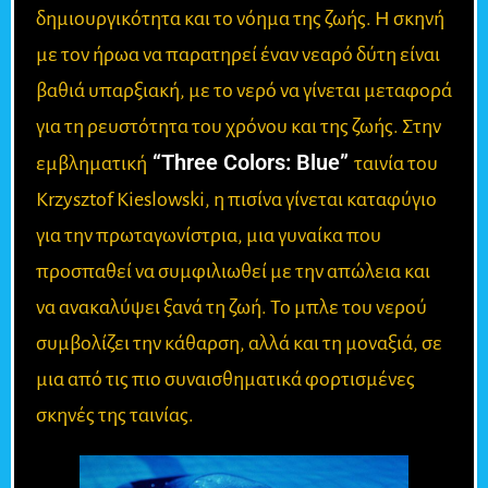
δημιουργικότητα και το νόημα της ζωής. Η σκηνή
με τον ήρωα να παρατηρεί έναν νεαρό δύτη είναι
βαθιά υπαρξιακή, με το νερό να γίνεται μεταφορά
για τη ρευστότητα του χρόνου και της ζωής. Στην
“Three Colors: Blue”
εμβληματική
ταινία του
Krzysztof Kieslowski, η πισίνα γίνεται καταφύγιο
για την πρωταγωνίστρια, μια γυναίκα που
προσπαθεί να συμφιλιωθεί με την απώλεια και
να ανακαλύψει ξανά τη ζωή. Το μπλε του νερού
συμβολίζει την κάθαρση, αλλά και τη μοναξιά, σε
μια από τις πιο συναισθηματικά φορτισμένες
σκηνές της ταινίας.