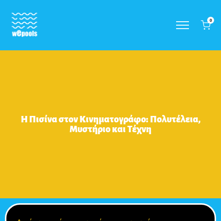
0
Η Πισίνα στον Κινηματογράφο: Πολυτέλεια,
Μυστήριο και Τέχνη