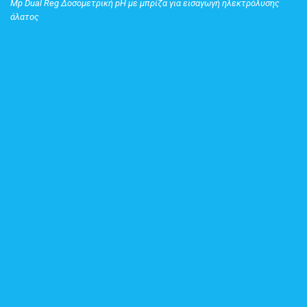
Mp Dual Reg Δοσομετρική pH με μπρίζα για εισαγωγή ηλεκτρόλυσης
άλατος