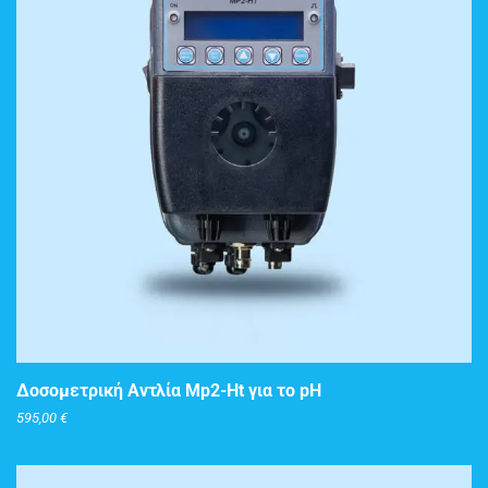
ΠΡΟΣΘΉΚΗ ΣΤΟ ΚΑΛΆΘΙ
Δοσομετρική Αντλία Mp2-Ht για το pH
595,00
€