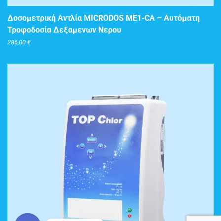
Δοσομετρική Αντλία MICRODOS ME1-CA – Αυτόματη
Τροφοδοσία Δεξαμενων Νερου
286,00
€