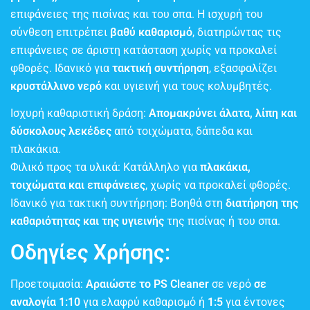
επιφάνειες της πισίνας και του σπα. Η ισχυρή του
σύνθεση επιτρέπει
βαθύ καθαρισμό
, διατηρώντας τις
επιφάνειες σε άριστη κατάσταση χωρίς να προκαλεί
φθορές. Ιδανικό για
τακτική συντήρηση
, εξασφαλίζει
κρυστάλλινο νερό
και υγιεινή για τους κολυμβητές.
Ισχυρή καθαριστική δράση:
Απομακρύνει άλατα, λίπη και
δύσκολους λεκέδες
από τοιχώματα, δάπεδα και
πλακάκια.
Φιλικό προς τα υλικά: Κατάλληλο για
πλακάκια,
τοιχώματα και επιφάνειες
, χωρίς να προκαλεί φθορές.
Ιδανικό για τακτική συντήρηση: Βοηθά στη
διατήρηση της
καθαριότητας και της υγιεινής
της πισίνας ή του σπα.
Οδηγίες Χρήσης:
Προετοιμασία:
Αραιώστε το PS Cleaner
σε νερό
σε
αναλογία 1:10
για ελαφρύ καθαρισμό ή
1:5
για έντονες