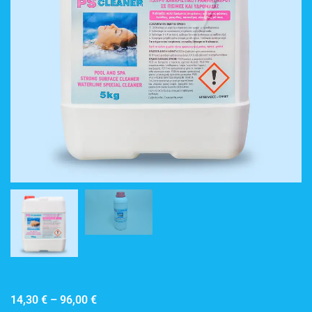
14,30
€
–
96,00
€