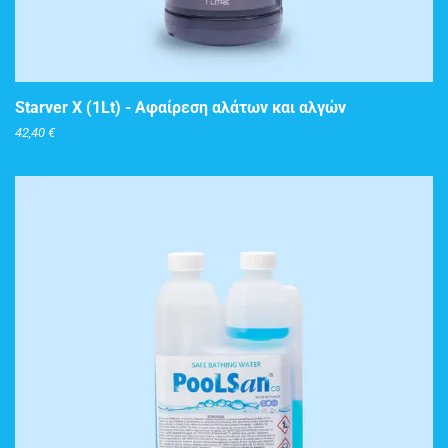
ΠΡΟΣΘΉΚΗ ΣΤΟ ΚΑΛΆΘΙ
Starver X (1Lt) - Αφαίρεση αλάτων και αλγών
42,40
€